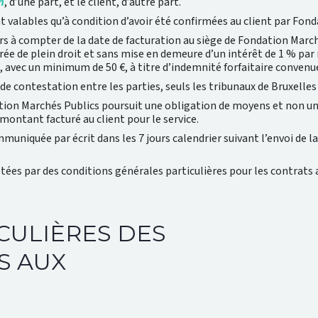
n
, d’une part, et le client, d’autre part.
 valables qu’à condition d’avoir été confirmées au client par Fon
ours à compter de la date de facturation au siège de Fondation Mar
orée de plein droit et sans mise en demeure d’un intérêt de 1 % pa
, avec un minimum de 50 €, à titre d’indemnité forfaitaire convenu
s de contestation entre les parties, seuls les tribunaux de Bruxell
ation Marchés Publics poursuit une obligation de moyens et non une
montant facturé au client pour le service.
muniquée par écrit dans les 7 jours calendrier suivant l’envoi de la
ées par des conditions générales particulières pour les contrats
CULIÈRES DES
S AUX