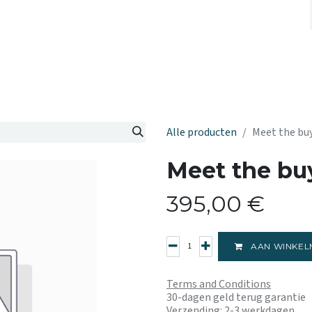
OVER ONS
EVENEMENTEN
KENNISC
Alle producten
Meet the bu
Meet the bu
395,00
€
AAN WINKEL
Terms and Conditions
30-dagen geld terug garantie
Verzending: 2-3 werkdagen