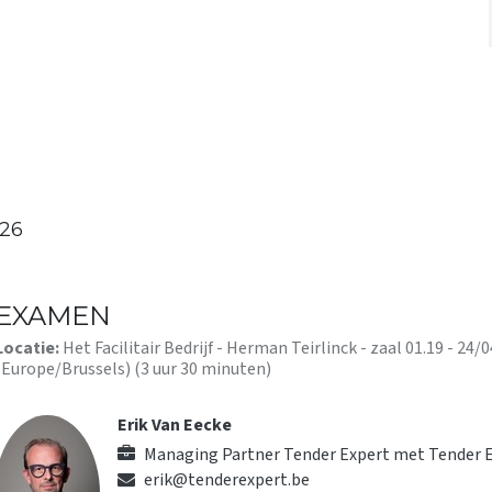
OVER ONS
EVENEMENTEN
KENNISC
026
EXAMEN
Locatie:
Het Facilitair Bedrijf - Herman Teirlinck - zaal 01.19
-
24/0
(
Europe/Brussels
) (
3 uur 30 minuten
)
Erik Van Eecke
Managing Partner Tender Expert
met
Tender 
erik@tenderexpert.be