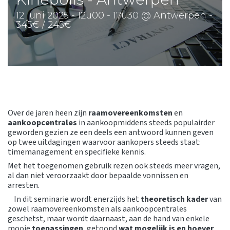
12 juni 2025 - 12u00 - 17u30 @ Antwerpen -
345€ / 245€
Over de jaren heen zijn
raamovereenkomsten
en
aankoopcentrales
in aankoopmiddens steeds populairder
geworden gezien ze een deels een antwoord kunnen geven
op twee uitdagingen waarvoor aankopers steeds staat:
timemanagement en specifieke kennis.
Met het toegenomen gebruik rezen ook steeds meer vragen,
al dan niet veroorzaakt door bepaalde vonnissen en
arresten.
In dit seminarie wordt enerzijds het
theoretisch kader
van
zowel raamovereenkomsten als aankoopcentrales
geschetst, maar wordt daarnaast, aan de hand van enkele
mooie
toepassingen
, getoond
wat mogelijk is en hoever