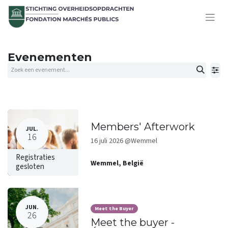
Evenementen
Members' Afterwork
JUL.
16
16 juli 2026 @Wemmel
Registraties
Wemmel
,
België
gesloten
JUN.
Meet the Buyer
26
Meet the buyer -