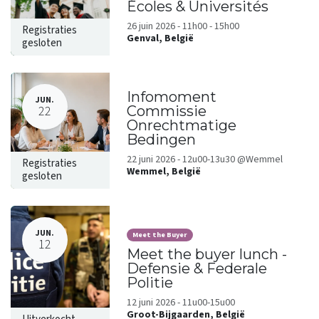
Écoles & Universités
26 juin 2026 - 11h00 - 15h00
Registraties
Genval
,
België
gesloten
Infomoment
JUN.
22
Commissie
Onrechtmatige
Bedingen
22 juni 2026 - 12u00-13u30 @Wemmel
Registraties
Wemmel
,
België
gesloten
JUN.
Meet the Buyer
12
Meet the buyer lunch -
Defensie & Federale
Politie
12 juni 2026 - 11u00-15u00
Groot-Bijgaarden
,
België