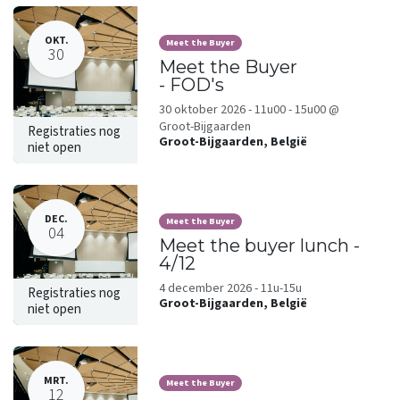
OKT.
Meet the Buyer
30
Meet the Buyer
- FOD's
30 oktober 2026 - 11u00 - 15u00 @
Groot-Bijgaarden
Registraties nog
Groot-Bijgaarden
,
België
niet open
DEC.
Meet the Buyer
04
Meet the buyer lunch -
4/12
4 december 2026 - 11u-15u
Registraties nog
Groot-Bijgaarden
,
België
niet open
MRT.
Meet the Buyer
12