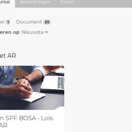
ursus
Beoordelingen
Forum
kel
Document
1
20
teren op
: Nieuwste
 et AR
en SPF BOSA - Lois
 AR