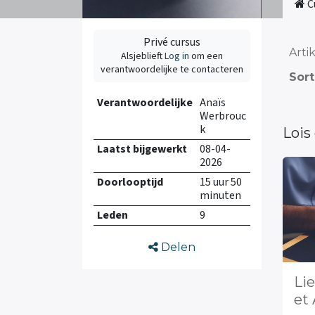
C
Privé cursus
Arti
Alsjeblieft
Log in
om een
verantwoordelijke te contacteren
Sor
Verantwoordelijke
Anaïs
Werbrouc
k
Lois
Laatst bijgewerkt
08-04-
2026
Doorlooptijd
15 uur 50
minuten
Leden
9
Delen
Li
et