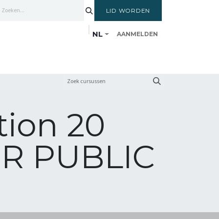
LID WORDEN
NL
AANMELDEN
ENTRUM
LEDEN
OPLEIDINGSCYCLUS
tion 20
UR PUBLIC