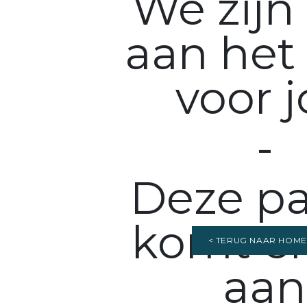
We zijn
aan het
voor 
-
Deze p
komt er
< TERUG NAAR HOM
aa