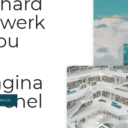
 hard
 werk
jou
agina
 snel
EPAGE
n