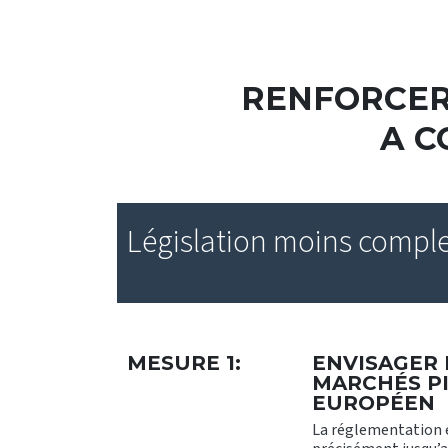
RENFORCER 
A C
Législation moins comple
MESURE 1:
ENVISAGER 
MARCHÉS PI
EUROPÉEN
La réglementation e