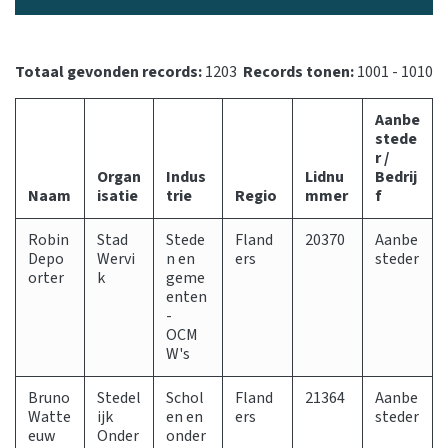
Totaal gevonden records:
1203
Records tonen:
1001 - 1010
Aanbe
stede
r /
Organ
Indus
Lidnu
Bedrij
Naam
isatie
trie
Regio
mmer
f
Robin
Stad
Stede
Fland
20370
Aanbe
Depo
Wervi
n en
ers
steder
orter
k
geme
enten
-
OCM
W's
Bruno
Stedel
Schol
Fland
21364
Aanbe
Watte
ijk
en en
ers
steder
euw
Onder
onder