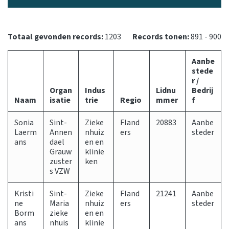
Totaal gevonden records:
1203
Records tonen:
891 - 900
Aanbe
stede
r /
Organ
Indus
Lidnu
Bedrij
Naam
isatie
trie
Regio
mmer
f
Sonia
Sint-
Zieke
Fland
20883
Aanbe
Laerm
Annen
nhuiz
ers
steder
ans
dael
en en
Grauw
klinie
zuster
ken
s VZW
Kristi
Sint-
Zieke
Fland
21241
Aanbe
ne
Maria
nhuiz
ers
steder
Borm
zieke
en en
ans
nhuis
klinie