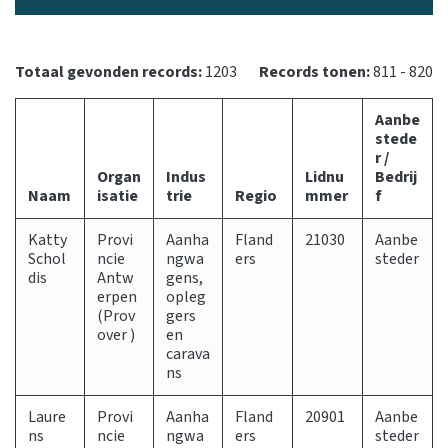
Totaal gevonden records:
1203
Records tonen:
811 - 820
Aanbe
stede
r /
Organ
Indus
Lidnu
Bedrij
Naam
isatie
trie
Regio
mmer
f
Katty
Provi
Aanha
Fland
21030
Aanbe
Schol
ncie
ngwa
ers
steder
dis
Antw
gens,
erpen
opleg
(Prov
gers
over )
en
carava
ns
Laure
Provi
Aanha
Fland
20901
Aanbe
ns
ncie
ngwa
ers
steder