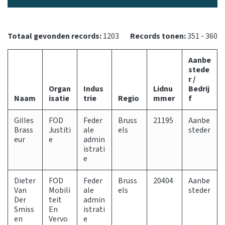
Totaal gevonden records:
1203
Records tonen:
351 - 360
Aanbe
stede
r /
Organ
Indus
Lidnu
Bedrij
Naam
isatie
trie
Regio
mmer
f
Gilles
FOD
Feder
Bruss
21195
Aanbe
Brass
Justiti
ale
els
steder
eur
e
admin
istrati
e
Dieter
FOD
Feder
Bruss
20404
Aanbe
Van
Mobili
ale
els
steder
Der
teit
admin
Smiss
En
istrati
en
Vervo
e