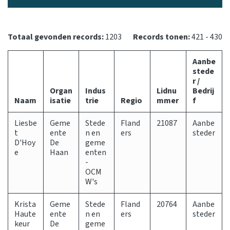
Totaal gevonden records:
1203
Records tonen:
421 - 430
Aanbe
stede
r /
Organ
Indus
Lidnu
Bedrij
Naam
isatie
trie
Regio
mmer
f
Liesbe
Geme
Stede
Fland
21087
Aanbe
t
ente
n en
ers
steder
D'Hoy
De
geme
e
Haan
enten
-
OCM
W's
Krista
Geme
Stede
Fland
20764
Aanbe
Haute
ente
n en
ers
steder
keur
De
geme