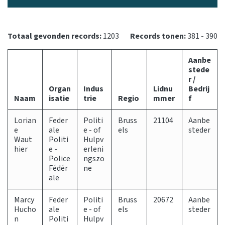
Totaal gevonden records:
1203
Records tonen:
381 - 390
Aanbe
stede
r /
Organ
Indus
Lidnu
Bedrij
Naam
isatie
trie
Regio
mmer
f
Lorian
Feder
Politi
Bruss
21104
Aanbe
e
ale
e - of
els
steder
Waut
Politi
Hulpv
hier
e -
erleni
Police
ngszo
Fédér
ne
ale
Marcy
Feder
Politi
Bruss
20672
Aanbe
Hucho
ale
e - of
els
steder
n
Politi
Hulpv