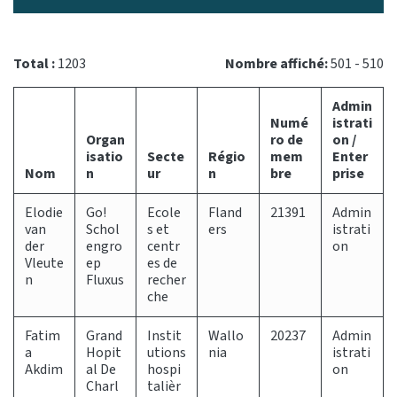
Total :
1203
Nombre affiché:
501 - 510
Admin
Numé
istrati
Organ
ro de
on /
isatio
Secte
Régio
mem
Enter
Nom
n
ur
n
bre
prise
Elodie
Go!
Ecole
Fland
21391
Admin
van
Schol
s et
ers
istrati
der
engro
centr
on
Vleute
ep
es de
n
Fluxus
recher
che
Fatim
Grand
Instit
Wallo
20237
Admin
a
Hopit
utions
nia
istrati
Akdim
al De
hospi
on
Charl
talièr