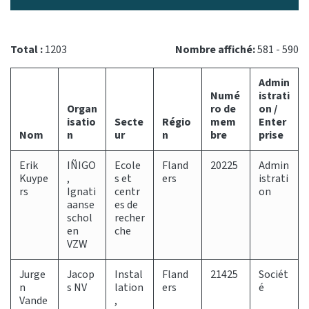
Total :
1203
Nombre affiché:
581 - 590
Admin
Numé
istrati
Organ
ro de
on /
isatio
Secte
Régio
mem
Enter
Nom
n
ur
n
bre
prise
Erik
IÑIGO
Ecole
Fland
20225
Admin
Kuype
,
s et
ers
istrati
rs
Ignati
centr
on
aanse
es de
schol
recher
en
che
VZW
Jurge
Jacop
Instal
Fland
21425
Sociét
n
s NV
lation
ers
é
Vande
,