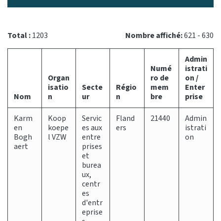
Total :
1203
Nombre affiché:
621 - 630
Admin
Numé
istrati
Organ
ro de
on /
isatio
Secte
Régio
mem
Enter
Nom
n
ur
n
bre
prise
Karm
Koop
Servic
Fland
21440
Admin
en
koepe
es aux
ers
istrati
Bogh
l VZW
entre
on
aert
prises
et
burea
ux,
centr
es
d'entr
eprise